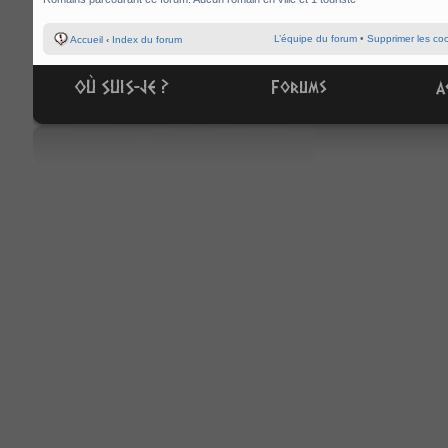
L’équipe du forum
•
Supprimer les co
Accueil
‹
Index du forum
OÙ SUIS-JE ?
Forums
A