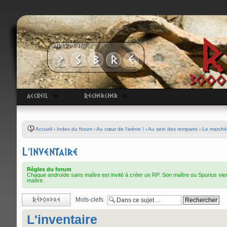
R
AIDES DE JEU
3000 
Accueil
Rechercher
Accueil
‹
Index du forum
‹
Au cœur de l'arène !
‹
Au sein des remparts
‹
Le marché
L'inventaire
Règles du forum
Chaque androïde sans maître est invité à créer un RP. Son maître ou Spurius viend
maître.
Répondre
Mots-clefs
L'inventaire