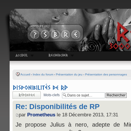
R
AIDES DE JEU
3000 
Accueil
Rechercher
Accueil
‹
Index du forum
‹
Présentation du jeu
‹
Présentation des personnages
Disponibilités de RP
Répondre
Mots-clefs
Re: Disponibilités de RP
par
Prometheus
le 18 Décembre 2013, 17:31
Je propose Julius à nero, adepte de Min