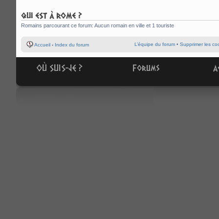
QUI EST À ROME ?
Romains parcourant ce forum: Aucun romain en ville et 1 touriste
L’équipe du forum
•
Supprimer les co
Accueil
‹
Index du forum
OÙ SUIS-JE ?
Forums
A