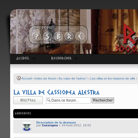
R
AIDES DE JEU
3000 
Accueil
Rechercher
Accueil
‹
Index du forum
‹
Au cœur de l'arène !
‹
Les villas et les maisons de ville
‹
La villa de Cassiopea Alestra
Écrire un nouveau
sujet
ANNONCES
Description de la demeure
par
Cassiopea
» 16 Août 2012, 16:01