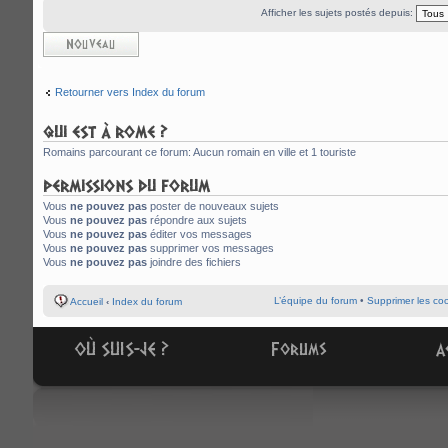
Afficher les sujets postés depuis:
Écrire un nouveau
sujet
Retourner vers Index du forum
QUI EST À ROME ?
Romains parcourant ce forum: Aucun romain en ville et 1 touriste
PERMISSIONS DU FORUM
Vous
ne pouvez pas
poster de nouveaux sujets
Vous
ne pouvez pas
répondre aux sujets
Vous
ne pouvez pas
éditer vos messages
Vous
ne pouvez pas
supprimer vos messages
Vous
ne pouvez pas
joindre des fichiers
L’équipe du forum
•
Supprimer les co
Accueil
‹
Index du forum
OÙ SUIS-JE ?
Forums
A