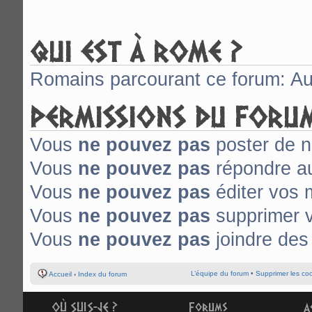
QUI EST À ROME ?
Romains parcourant ce forum: Auc
PERMISSIONS DU FORU
Vous
ne pouvez pas
poster de n
Vous
ne pouvez pas
répondre au
Vous
ne pouvez pas
éditer vos
Vous
ne pouvez pas
supprimer 
Vous
ne pouvez pas
joindre des 
L’équipe du forum
•
Supprimer les co
Accueil
‹
Index du forum
OÙ SUIS-JE ?
Forums
A