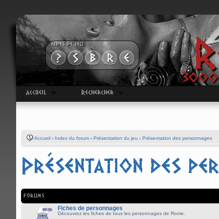
R
AIDES DE JEU
3000 
Accueil
Rechercher
Accueil
‹
Index du forum
‹
Présentation du jeu
‹
Présentation des personnages
Présentation des pe
FORUMS
Fiches de personnages
Découvrez les fiches de tous les personnages de Rome.