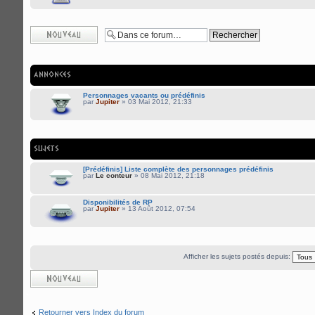
Écrire un nouveau
sujet
ANNONCES
Personnages vacants ou prédéfinis
par
Jupiter
» 03 Mai 2012, 21:33
SUJETS
[Prédéfinis] Liste complète des personnages prédéfinis
par
Le conteur
» 08 Mai 2012, 21:18
Disponibilités de RP
par
Jupiter
» 13 Août 2012, 07:54
Afficher les sujets postés depuis:
Écrire un nouveau
sujet
Retourner vers Index du forum