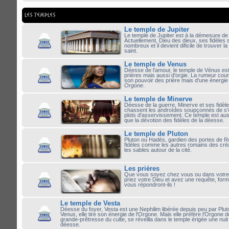
LES TEMPLES
Le temple de Jupiter
Le temple de Jupiter est à la démesure de
Actuellement, Dieu des dieux, ses fidèles s
nombreux et il devient dificile de trouver l
saint.
Le temple de Venus
Déesse de l'amour, le temple de Vénus est
prières mais aussi d'orgie. La rumeur court
son pouvoir des prière mais d'une énergi
Orgone
.
Le temple de Minerve
Déesse de la guerre, Minerve et ses fidèles 
chassent les androïdes soupçonnés de s'êt
plots d'asservissement. Ce temple est aus
que la dévotion des fidèles de la déesse.
Le temple de Pluton
Pluton ou Hadès, gardien des portes de 
fidèles comme les autres romains des créa
les sables autour de la cité.
Les prières
Que vous soyez chez vous ou dans votre 
priez votre Dieu et avez une requête, formu
vous répondront-ils !
Le temple de Vesta
Déesse du foyer, Vesta est une Nephilim libérée depuis peu par Pl
Venus, elle tire son énergie de l'Orgone. Mais elle préfère l'Orgone 
grande-prêtresse du culte, se réveilla dans le temple érigée une nuit
déesse.