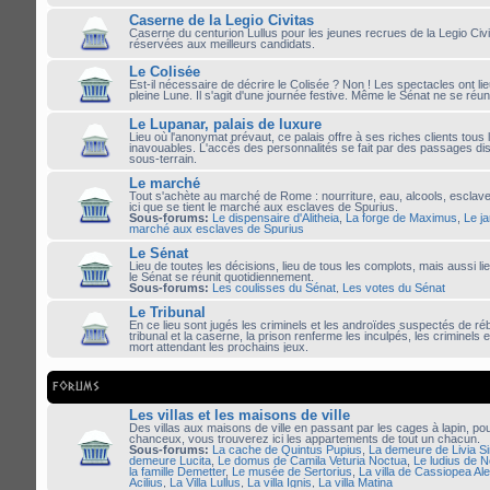
Caserne de la Legio Civitas
Caserne du centurion Lullus pour les jeunes recrues de la Legio Civi
réservées aux meilleurs candidats.
Le Colisée
Est-il nécessaire de décrire le Colisée ? Non ! Les spectacles ont lie
pleine Lune. Il s'agit d'une journée festive. Même le Sénat ne se réuni
Le Lupanar, palais de luxure
Lieu où l'anonymat prévaut, ce palais offre à ses riches clients tous l
inavouables. L'accès des personnalités se fait par des passages di
sous-terrain.
Le marché
Tout s'achète au marché de Rome : nourriture, eau, alcools, esclaves
ici que se tient le marché aux esclaves de Spurius.
Sous-forums:
Le dispensaire d'Alitheia
,
La forge de Maximus
,
Le j
marché aux esclaves de Spurius
Le Sénat
Lieu de toutes les décisions, lieu de tous les complots, mais aussi li
le Sénat se réunit quotidiennement.
Sous-forums:
Les coulisses du Sénat
,
Les votes du Sénat
Le Tribunal
En ce lieu sont jugés les criminels et les androïdes suspectés de réb
tribunal et la caserne, la prison renferme les inculpés, les criminels
mort attendant les prochains jeux.
FORUMS
Les villas et les maisons de ville
Des villas aux maisons de ville en passant par les cages à lapin, po
chanceux, vous trouverez ici les appartements de tout un chacun.
Sous-forums:
La cache de Quintus Pupius
,
La demeure de Livia Si
demeure Lucita
,
Le domus de Camila Veturia Noctua
,
Le ludius de 
la famille Demetter
,
Le musée de Sertorius
,
La villa de Cassiopea Ale
Acilius
,
La Villa Lullus
,
La villa Ignis
,
La villa Matina