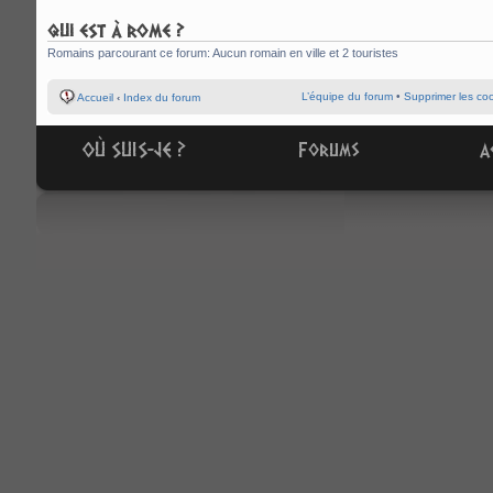
QUI EST À ROME ?
Romains parcourant ce forum: Aucun romain en ville et 2 touristes
L’équipe du forum
•
Supprimer les co
Accueil
‹
Index du forum
OÙ SUIS-JE ?
Forums
A