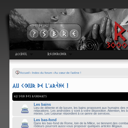
R
AIDES DE JEU
3000 
Accueil
Rechercher
Accueil
‹
Index du forum
‹
Au cœur de l'arène !
Au cœur de l'arène !
AU SEIN DES REMPARTS
Les bains
Lieu de détente et de luxure, les bains proposent aux humains des
relaxations. Les androïdes y sont à votre disposition. Attention, les 
mixtes. Les Lepunar répondent à ce genre de services.
Les bas-fond
Dans les bas-fond de Rome, loin de la Milice, se tiennent des comb
rôdeurs pourront aussi vous proposer quelques
articles
illégaux.