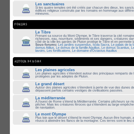
Les sanctuaires
Si les quatre temples ont été créés par chacun des dieux, les sanct
édifices religieux construits par les romains en hommage aux différen
mineures.
FORUMS
Le Tibre
Prenant sa source du Mont Olympe, le Tibre traverse la cité romaine
richesses, eau, nourriture, sédiments et ses dangers, créatures d
côté de la ville les gardes de Pluton protège le Tibre et en permette 
Sous-forums:
Les jardins suspendus
,
Isola Sacra
,
Le palais de la f
domus Atilius
,
Le domus de la famille Aquilius
,
Le domus Scantius
,
L
lavoirs
,
Les fortifications
,
Le domaine d'Octavius Aquilius
AUTOUR DE ROME
Les plaines agricoles
Les plaines agricoles s'étendent autour des principaux remparts de la
protégées par les adeptes de Pluton.
Le grand désert
Autour des plaines agricoles s'étendent à perte de vue des dunes d
dépassent parfois certains vestiges de civilisations passées.
La méditerranée
À l'ouest de Rome s'étend la Méditerranée. Certains pêcheurs se ri
pêcher. Mais les créatures féroces qui s'étendent au large empêche
de navigation.
Le mont Olympe
Plus loin que le désert s'étend le mont Olympe. Aucun être humain, 
réussi à atteindre les flancs de la montagne. Ces terres sont le lieu