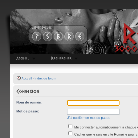
R
AIDES DE JEU
3000 
Accueil
Rechercher
Accueil
‹
Index du forum
Connexion
Nom de romain:
Mot de passe:
J’ai oublié mon mot de passe
Me connecter automatiquement à chaque v
Cacher que je suis en cité Romaine pour c