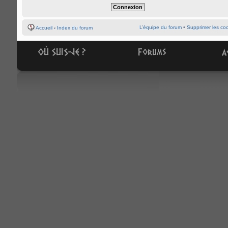
L’équipe du forum
•
Supprimer les co
Accueil
‹
Index du forum
OÙ SUIS-JE ?
Forums
A