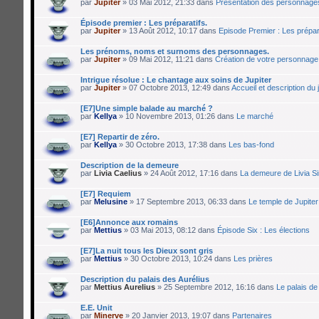
par
Jupiter
» 03 Mai 2012, 21:33 dans
Présentation des personnage
Épisode premier : Les préparatifs.
par
Jupiter
» 13 Août 2012, 10:17 dans
Episode Premier : Les prépar
Les prénoms, noms et surnoms des personnages.
par
Jupiter
» 09 Mai 2012, 11:21 dans
Création de votre personnage
Intrigue résolue : Le chantage aux soins de Jupiter
par
Jupiter
» 07 Octobre 2013, 12:49 dans
Accueil et description du 
[E7]Une simple balade au marché ?
par
Kellya
» 10 Novembre 2013, 01:26 dans
Le marché
[E7] Repartir de zéro.
par
Kellya
» 30 Octobre 2013, 17:38 dans
Les bas-fond
Description de la demeure
par
Livia Caelius
» 24 Août 2012, 17:16 dans
La demeure de Livia Si
[E7] Requiem
par
Melusine
» 17 Septembre 2013, 06:33 dans
Le temple de Jupiter
[E6]Annonce aux romains
par
Mettius
» 03 Mai 2013, 08:12 dans
Épisode Six : Les élections
[E7]La nuit tous les Dieux sont gris
par
Mettius
» 30 Octobre 2013, 10:24 dans
Les prières
Description du palais des Aurélius
par
Mettius Aurelius
» 25 Septembre 2012, 16:16 dans
Le palais de 
E.E. Unit
par
Minerve
» 20 Janvier 2013, 19:07 dans
Partenaires