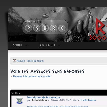
R
AIDES DE JEU
3000 
Accueil
Rechercher
Accueil
‹
Index du forum
Voir les messages sans réponses
Revenir à la recherche avancée
SUJETS
Description de la demeure.
par
Aelia Matina
» 03 Avril 2013, 15:20 dans
La villa Matina
Certains naissent grands, d'autres le deviennent