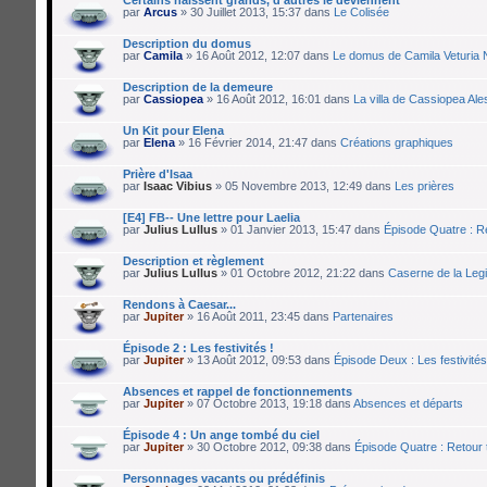
par
Arcus
» 30 Juillet 2013, 15:37 dans
Le Colisée
Description du domus
par
Camila
» 16 Août 2012, 12:07 dans
Le domus de Camila Veturia 
Description de la demeure
par
Cassiopea
» 16 Août 2012, 16:01 dans
La villa de Cassiopea Ale
Un Kit pour Elena
par
Elena
» 16 Février 2014, 21:47 dans
Créations graphiques
Prière d'Isaa
par
Isaac Vibius
» 05 Novembre 2013, 12:49 dans
Les prières
[E4] FB-- Une lettre pour Laelia
par
Julius Lullus
» 01 Janvier 2013, 15:47 dans
Épisode Quatre : R
Description et règlement
par
Julius Lullus
» 01 Octobre 2012, 21:22 dans
Caserne de la Legi
Rendons à Caesar...
par
Jupiter
» 16 Août 2011, 23:45 dans
Partenaires
Épisode 2 : Les festivités !
par
Jupiter
» 13 Août 2012, 09:53 dans
Épisode Deux : Les festivités
Absences et rappel de fonctionnements
par
Jupiter
» 07 Octobre 2013, 19:18 dans
Absences et départs
Épisode 4 : Un ange tombé du ciel
par
Jupiter
» 30 Octobre 2012, 09:38 dans
Épisode Quatre : Retour
Personnages vacants ou prédéfinis