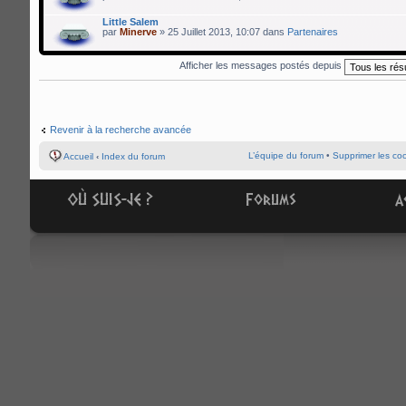
Little Salem
par
Minerve
» 25 Juillet 2013, 10:07 dans
Partenaires
Afficher les messages postés depuis
Revenir à la recherche avancée
L’équipe du forum
•
Supprimer les co
Accueil
‹
Index du forum
OÙ SUIS-JE ?
Forums
A