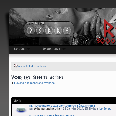
R
AIDES DE JEU
3000 
Accueil
Rechercher
Accueil
‹
Index du forum
Voir les sujets actifs
Revenir à la recherche avancée
SUJETS
[E7] Discussions aux alentours du Sénat [Prom]
par
Adamantea Incutia
» 19 Janvier 2014, 15:20 dans
Le Sénat
[E7] Un nouveau départ (Camila)