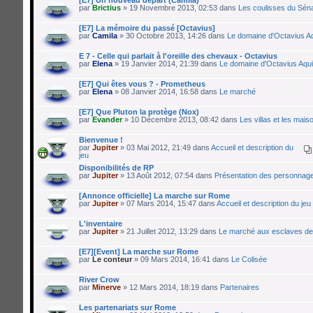
par
Brictius
» 19 Novembre 2013, 02:53 dans
Les coulisses du Sén
[E7] La mémoire du passé [Octavius]
par
Camila
» 30 Octobre 2013, 14:26 dans
Le domaine d'Octavius Aq
E 7 - Celle qui parlait à l'oreille des chevaux - Octavius
par
Elena
» 19 Janvier 2014, 21:39 dans
Le domaine d'Octavius Aqui
[E7] Qui êtes vous ? - Prometheus
par
Elena
» 08 Janvier 2014, 16:58 dans
Le marché
[E7] Que Pluton la protège (Nox)
par
Evander
» 10 Décembre 2013, 08:42 dans
Les villas et les maiso
Bienvenue !
par
Jupiter
» 03 Mai 2012, 21:49 dans
Accueil et description du
jeu
Disponibilités de RP
par
Jupiter
» 13 Août 2012, 07:54 dans
Présentation des personnag
[Annonce officielle] La marche sur Rome
par
Jupiter
» 07 Mars 2014, 15:47 dans
Accueil et description du jeu
L'inventaire
par
Jupiter
» 21 Juillet 2012, 13:29 dans
Le marché aux esclaves de
[E7][Event] La marche sur Rome
par
Le conteur
» 09 Mars 2014, 16:41 dans
Le Colisée
River Crow
par
Minerve
» 12 Mars 2014, 18:19 dans
Partenaires
Les partenariats sur Rome