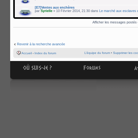
[E7]Ventes aux enchères
par
Syrielle
» 10 Février 2014, 21:30 dans
Le marché aux esclaves 
Afficher les messages postés
Revenir à la recherche avancée
L’équipe du forum
•
Supprimer les co
Accueil
‹
Index du forum
OÙ SUIS-JE ?
Forums
A