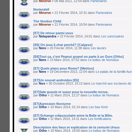
par
Minerve
» 06 Mai 2012, 12:59 dans
Partenaires
Noriendell
par
Minerve
» 21 Février 2014, 10:31 dans
Partenaires
The Voodoo Child
par
Minerve
» 21 Février 2014, 10:54 dans
Partenaires
[E7] De retour parmi vous
par
Nelayandra
» 22 Février 2014, 14:01 dans
Les sanctuaires
[E6] On joue à chat perché? [Calypso]
par
Nero
» 20 Février 2014, 11:38 dans
Les lavoirs
[E6]Tout ça, c'est Peanut quand on parle à un Ours [Otho]
par
Nero
» 13 Mars 2014, 07:52 dans
Le ludius de Nomatus
[E7] Quels plans pour Rome? [Mettius]
par
Nero
» 19 Décembre 2013, 12:04 dans
Le palais de la famille Aur
[E7]Un nouvel androïdes [Eli]
par
Nox
» 30 Octobre 2013, 15:13 dans
Le marché aux esclaves de 
[E7]Sale gueule et sueur pour la nouvelle recrue.
par
Otho
» 11 Mars 2014, 12:27 dans
Le ludius de Nomatus
[E7]Agression Nocturne
par
Otho
» 10 Mars 2014, 01:14 dans
Les bas-fond
[E7] Echange crépusculaire entre la Belle et la Bête.
par
Otho
» 11 Mars 2014, 14:11 dans
Les fortifications
Description des lieux et explication de la centurie Ursus
par
Otho
» 10 Mars 2014, 19:50 dans
Le ludius de Nomatus