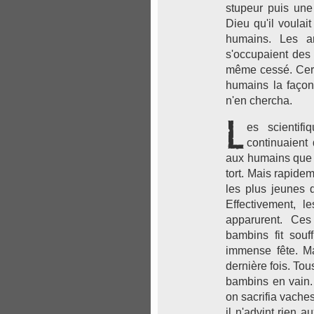
stupeur puis une 
Dieu qu'il voulai
humains. Les an
s'occupaient des 
même cessé. Certa
humains la façon
n'en chercha.
L
es scientif
continuaient 
aux humains que le
tort. Mais rapide
les plus jeunes
Effectivement, l
apparurent. Ce
bambins fit souf
immense fête. Ma
dernière fois. To
bambins en vain.
on sacrifia vaches
il n'advint rien 