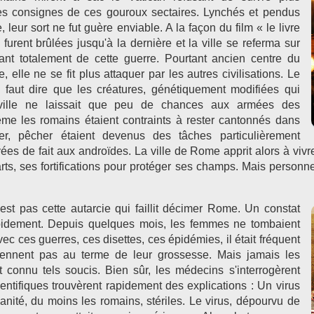
es consignes de ces gouroux sectaires. Lynchés et pendus
 leur sort ne fut guère enviable. A la façon du film « le livre
s furent brûlées jusqu'à la dernière et la ville se referma sur
lant totalement de cette guerre. Pourtant ancien centre du
, elle ne se fit plus attaquer par les autres civilisations. Le
l faut dire que les créatures, génétiquement modifiées qui
 ville ne laissait que peu de chances aux armées des
me les romains étaient contraints à rester cantonnés dans
iver, pêcher étaient devenus des tâches particulièrement
vées de fait aux androïdes. La ville de Rome apprit alors à vivre
rts, ses fortifications pour protéger ses champs. Mais personne
’est pas cette autarcie qui faillit décimer Rome. Un constat
pidement. Depuis quelques mois, les femmes ne tombaient
ec ces guerres, ces disettes, ces épidémies, il était fréquent
iennent pas au terme de leur grossesse. Mais jamais les
 connu tels soucis. Bien sûr, les médecins s'interrogèrent
cientifiques trouvèrent rapidement des explications : Un virus
anité, du moins les romains, stériles. Le virus, dépourvu de