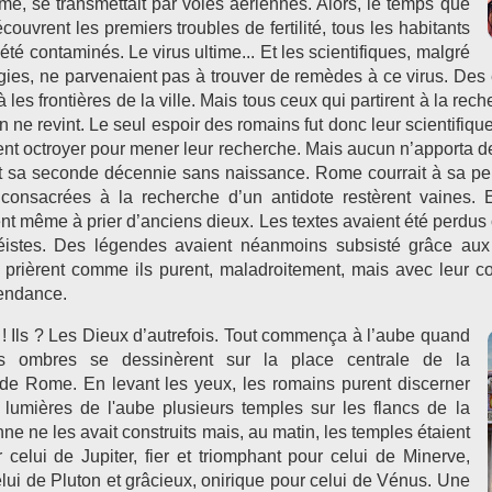
me, se transmettait par voies aériennes. Alors, le temps que
ouvrent les premiers troubles de fertilité, tous les habitants
té contaminés. Le virus ultime... Et les scientifiques, malgré
ies, ne parvenaient pas à trouver de remèdes à ce virus. Des 
les frontières de la ville. Mais tous ceux qui partirent à la rec
n ne revint. Le seul espoir des romains fut donc leur scientifiqu
rent octroyer pour mener leur recherche. Mais aucun n’apporta d
it sa seconde décennie sans naissance. Rome courrait à sa pe
consacrées à la recherche d’un antidote restèrent vaines. 
ent même à prier d’anciens dieux. Les textes avaient été perdus o
éistes. Des légendes avaient néanmoins subsisté grâce aux t
 prièrent comme ils purent, maladroitement, mais avec leur co
endance.
nt ! Ils ? Les Dieux d’autrefois. Tout commença à l’aube quand
s ombres se dessinèrent sur la place centrale de la
le de Rome. En levant les yeux, les romains purent discerner
 lumières de l'aube plusieurs temples sur les flancs de la
e ne les avait construits mais, au matin, les temples étaient
 celui de Jupiter, fier et triomphant pour celui de Minerve,
elui de Pluton et grâcieux, onirique pour celui de Vénus. Une