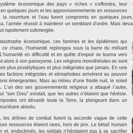
ystème économique des pays « riches » s'effondra, leur
t en quelques jours et les approvisionnements en ressources
la nourriture et l'eau furent compromis en quelques jours
alla, l'armée réussit à maintenir un semblant d'ordre. Mais deva
 fut rapidement submergée.
catastrophe économique, ces famines et les épidémies qui
 ce chaos, l'humanité replongea sous la barre du milliard
L'humanité en difficulté et en quête d'espoir se tourna vers
fut alors à son paroxysme. Les religions monothéistes se sont
re plus prosélytiques et plus intégristes que jamais. En une
les factions intégristes et xénophobes arrivèrent au pouvoir
ons émergeantes. Mais au milieu d'une froide nuit, le soleil
a. L’un des ses gouvernements religieux a attaqué l’autre,
ul “son Dieu” existait, que les autres n’étaient que hérésie.
 ripostes ont dévasté toute la Terre, la plongeant dans un
 nucléaire absolu.
, les drônes de combat furent la seconde vague de cette
ces ressources étaient rares, hors de prix. Le bétail humain
r et, endoctrinés, les soldats n'hésitaient pas à se sacrifier