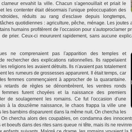
clameur envahit la ville. Chacun s'agenouillait et priait le
t et les contenter était désormais l'unique préoccupation des
droïdes, réduits au rang d'esclave depuis longtemps,
tâches quotidiennes : agriculture, pêche, ménage. Les joutes 
ins humains profitèrent de l'occasion pour s'autoproclamer prê
 de prier. Ceux-ci moururent rapidement, sans aucune explic
iques ne comprenaient pas l'apparition des temples et
de rechercher des explications rationnelles. Ils rappelaient
s religions les avaient détruits. Ils n'avaient pas totalement
ment les rumeurs de grossesses apparurent. Il était temps, car
 des femmes commençaient à approcher de la quarantaine.
es retards de règles se dénombrèrent, les ventres ronds
s femmes furent choyées et la naissance des premiers
fler de soulagement les romains. Ce fut l'occasion d'une
is à la douzième naissance, le chaos frappa la ville une
us les bambins disparurent dans la même nuit. On chercha les
 On chercha alors des coupables, on condamna des innocents
 et boeufs dans des rites sans queue ni tête, mais ils ne revinre
aux enfants suivants. Malgré ce drame, les romains voyaient la f