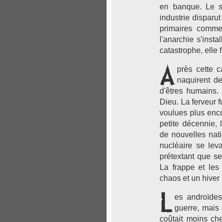
en banque. Le s
industrie disparu
primaires comme 
l'anarchie s'inst
catastrophe, elle
A
près cette 
naquirent de
d'êtres humains. 
Dieu. La ferveur 
voulues plus enco
petite décennie, 
de nouvelles nati
nucléaire se lev
prétextant que se
La frappe et les
chaos et un hiver
L
es androïdes
guerre, mais 
coûtait moins che