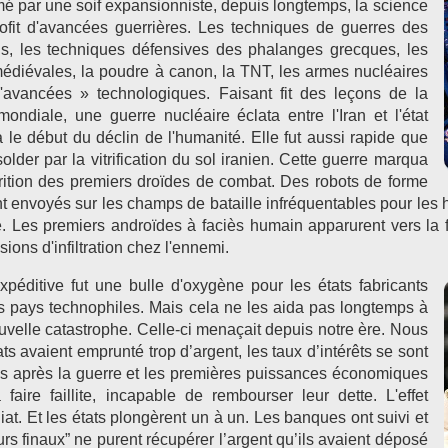
é par une soif expansionniste, depuis longtemps, la science
rofit d'avancées guerrières. Les techniques de guerres des
ns, les techniques défensives des phalanges grecques, les
édiévales, la poudre à canon, la TNT, les armes nucléaires
d'avancées » technologiques. Faisant fit des leçons de la
ndiale, une guerre nucléaire éclata entre l'Iran et l'état
a le début du déclin de l'humanité. Elle fut aussi rapide que
older par la vitrification du sol iranien. Cette guerre marqua
rition des premiers droïdes de combat. Des robots de forme
 envoyés sur les champs de bataille infréquentables pour les
té. Les premiers androïdes à faciès humain apparurent vers la f
ions d'infiltration chez l'ennemi.
xpéditive fut une bulle d'oxygène pour les états fabricants
es pays technophiles. Mais cela ne les aida pas longtemps à
uvelle catastrophe. Celle-ci menaçait depuis notre ère. Nous
ts avaient emprunté trop d’argent, les taux d’intérêts se sont
s après la guerre et les premières puissances économiques
aire faillite, incapable de rembourser leur dette. L'effet
at. Et les états plongèrent un à un. Les banques ont suivi et
s finaux” ne purent récupérer l’argent qu’ils avaient déposé