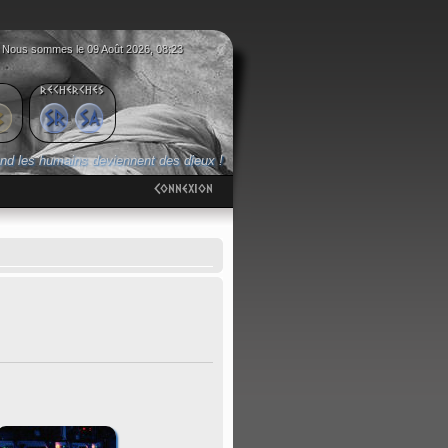
Nous sommes le 09 Août 2026, 08:23
RECHERCHES
Voir
Voir
les
les
nd les humains deviennent des dieux !
messages
sujets
sans
actifs
réponses
Connexion