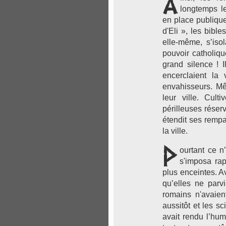
A
longtemps l
en place publique,
d'Eli », les bible
elle-même, s’iso
pouvoir catholique
grand silence ! I
encerclaient la
envahisseurs. Mê
leur ville. Cult
périlleuses réser
étendit ses rempa
la ville.
P
ourtant ce n
s'imposa ra
plus enceintes. Av
qu’elles ne parv
romains n'avaient
aussitôt et les s
avait rendu l’hum